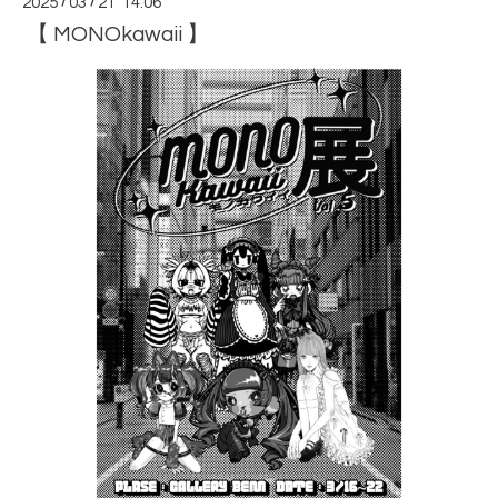
2025
/
03
/
21 14:06
【 MONOkawaii 】