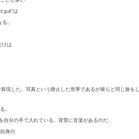
ことが多い
d gull“は
なる。
だけは
で表現した。写真という静止した世界であるが彼らと同じ旅を
る。
“を自分の手で入れている。背景に音楽があるのだ。
自身の