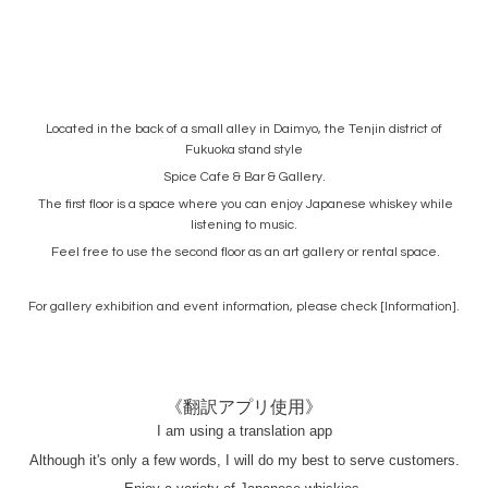
Located in the back of a small alley in Daimyo, the Tenjin district of
Fukuoka stand style
Spice Cafe & Bar & Gallery.
The first floor is a space where you can enjoy Japanese whiskey while
listening to music.
Feel free to use the second floor as an art gallery or rental space.
For gallery exhibition and event information, please check [Information].
《翻訳アプリ使用》
I am using a translation app
Although it's only a few words, I will do my best to serve customers.