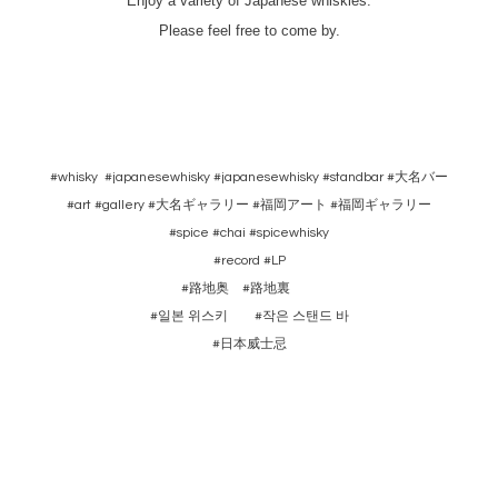
Enjoy a variety of Japanese whiskies.
Please feel free to come by.
#whisky #japanesewhisky #japanesewhisky #standbar #大名バー
#art #gallery #大名ギャラリー #福岡アート #福岡ギャラリー
#spice #chai #spicewhisky
#record #LP
#路地奥 #路地裏
#일본 위스키 #작은 스탠드 바
#日本威士忌