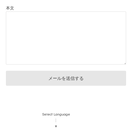
本文
Select Language
▼