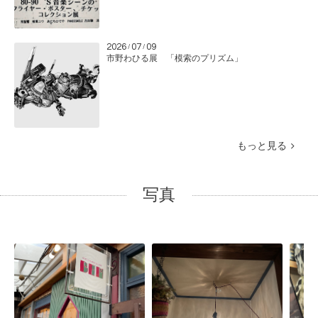
2026
07
09
/
/
市野わひる展 「模索のプリズム」
もっと見る
写真