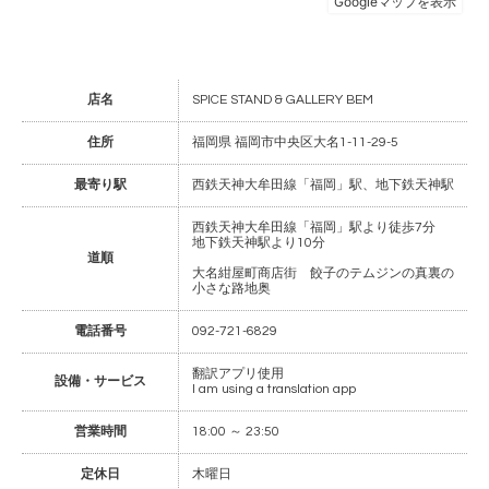
店名
SPICE STAND & GALLERY BEM
住所
福岡県 福岡市中央区大名1-11-29-5
最寄り駅
西鉄天神大牟田線「福岡」駅、地下鉄天神駅
西鉄天神大牟田線「福岡」駅より徒歩7分
地下鉄天神駅より10分
道順
大名紺屋町商店街 餃子のテムジンの真裏の
小さな路地奥
電話番号
092-721-6829
翻訳アプリ使用
設備・サービス
I am using a translation app
営業時間
18:00 ～ 23:50
定休日
木曜日