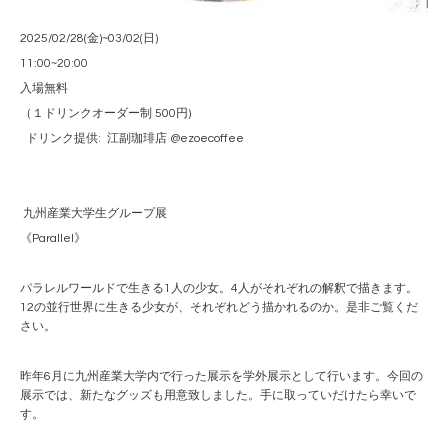
2025/02/28(金)~03/02(日)
11:00~20:00
入場無料
（１ドリンクオーダー制 500円)
ドリンク提供: 江副珈琲店 @ezoecoffee
九州産業大学生グループ展
《Parallel》
パラレルワールドで生きる1人の少女。4人がそれぞれの解釈で描きます。
12の並行世界に生きる少女が、それぞれどう描かれるのか。是非ご覧くだ
さい。
昨年6月に九州産業大学内で行った展示を学外展示として行います。今回の
展示では、新たなグッズも用意致しました。手に取っていだけたら幸いで
す。