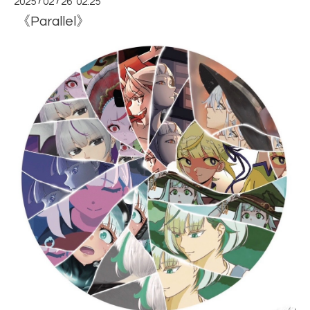
2025
/
02
/
26 02:25
《Parallel》