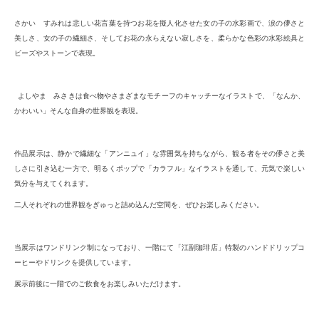
さかい すみれは悲しい花言葉を持つお花を擬人化させた女の子の水彩画で、
涙の儚さと
美しさ、女の子の繊細さ、そしてお花の永らえない寂しさを、柔らかな色彩の水彩絵具と
ビーズやストーンで表現。
よしやま みさきは食べ物
やさまざまな
モチーフのキャッチーな
イラストで、
「なんか、
かわいい」そんな自身の世界観を表現。
作品展示は、
静かで繊細な「アンニュイ」な雰囲気を持
ち
ながら、観る者をその儚さと美
しさに引き込む一方で、明るくポップで「カラフル」なイラストを通して、元気で楽しい
気分を
与えてくれ
ます
。
二人それぞれの世界観をぎゅっと詰め込んだ空間を、ぜひお楽しみください。
当展示はワンドリンク制になっており、一階にて「江副珈琲店」特製のハンドドリップコ
ーヒーやドリンクを提供しています。
展示前後に一階でのご飲食をお楽しみ
いただけます
。