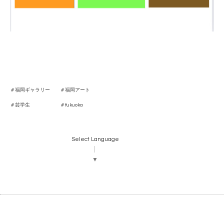
＃福岡ギャラリー
＃福岡アート
＃芸学生
＃
fukuoka
Select Language
▼