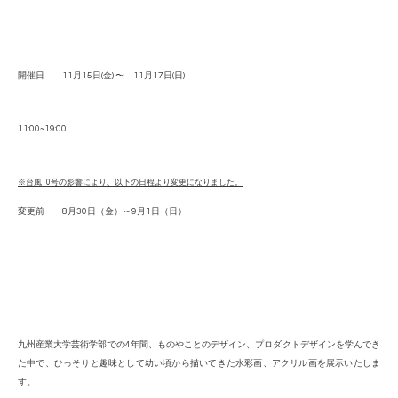
開催日 11月15日(金) 〜 11月17日(日)
11:00~19:00
※台風10号の影響により、以下の日程より変更になりました。
変更前 8月30日（金）～9月1日（日）
九州産業大学芸術学部での
4年間、ものやことのデザイン、プロダクトデザインを学んでき
た中で、ひっそりと趣味として幼い頃から描いてきた水彩画、アクリル画を展示
いたしま
す。