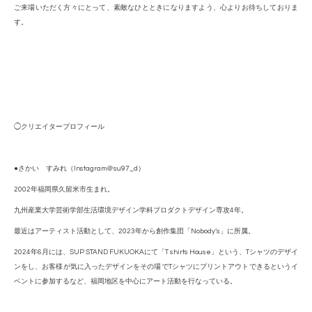
ご来場いただく方々にとって、素敵なひとときになりますよう
、心よりお待ちしておりま
す。
◯クリエイタープロフィール
●さかい すみれ（
Instagram＠su97_d）
2002年福岡県久留米市生まれ。
九州産業大学芸術学部生活環境デザイン学科プロダクトデザイン専攻
4年。
最近はアーティスト活動として、
2023年から創作集団「Nobody’s」に所属。
2024年6月には、SUP STAND FUKUOKAにて「T shirts House」という、Tシャツのデザイ
ンをし、お客様が気に入ったデザインをその場でTシャツにプリントアウトできるというイ
ベントに参加するなど、福岡地区を中心にアート活動を行なっている。